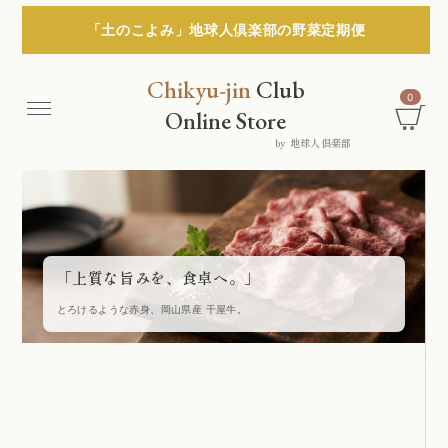
「土のこよみ」地球人倶楽部の野菜定期便
Chikyu-jin
Club
0
Menu
Online Store
by 地球人倶楽部
「上質な旨みを、食卓へ。」
とろけるような赤身、岡山県産 千屋牛。