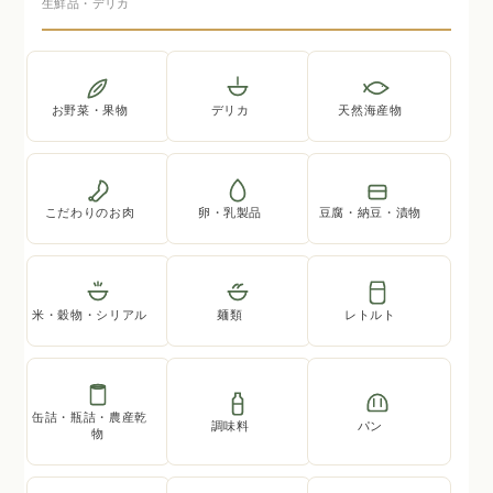
生鮮品・デリカ
お野菜・果物
デリカ
天然海産物
こだわりのお肉
卵・乳製品
豆腐・納豆・漬物
米・穀物・シリアル
麺類
レトルト
缶詰・瓶詰・農産乾
調味料
パン
物