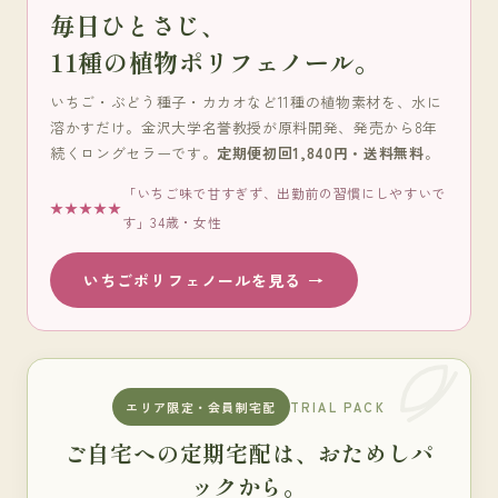
毎日ひとさじ、
11種の植物ポリフェノール。
いちご・ぶどう種子・カカオなど11種の植物素材を、水に
溶かすだけ。金沢大学名誉教授が原料開発、発売から8年
続くロングセラーです。
定期便初回1,840円・送料無料
。
「いちご味で甘すぎず、出勤前の習慣にしやすいで
★★★★★
す」34歳・女性
いちごポリフェノールを見る →
エリア限定・会員制宅配
TRIAL PACK
ご自宅への定期宅配は、おためしパ
ックから。