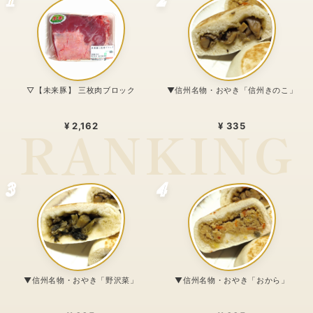
▽【未来豚】 三枚肉ブロック
▼信州名物・おやき「信州きのこ」
¥ 2,162
¥ 335
3
4
▼信州名物・おやき「野沢菜」
▼信州名物・おやき「おから」