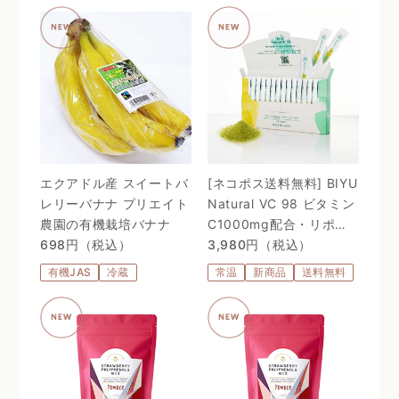
エクアドル産 スイートバ
[ネコポス送料無料] BIYU
レリーバナナ プリエイト
Natural VC 98 ビタミン
農園の有機栽培バナナ
C1000mg配合・リポゾ
698円（税込）
ームＶＣ配合〜 24時間、
3,980円（税込）
体温を感じるビタミン
有機JAS
冷蔵
常温
新商品
送料無料
C。98%植物由来のリポ
ソーム処方 〜