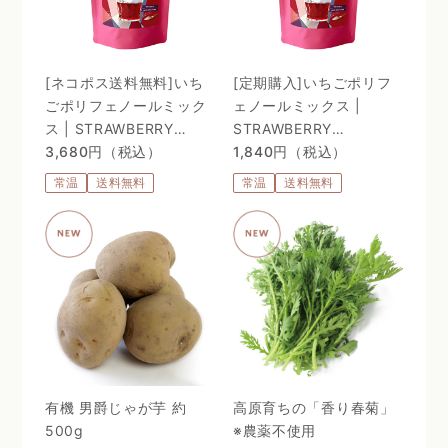
[ネコポス送料無料]いち
[定期購入]いちごポリフ
ごポリフェノールミック
ェノールミックス |
ス | STRAWBERRY
STRAWBERRY
POLYPHENOLS MIX
3,680円（税込）
POLYPHENOLS MIX
1,840円（税込）
常温
送料無料
常温
送料無料
有機 男爵じゃが芋 約
高原育ちの「香り春菊」
500g
※農薬不使用